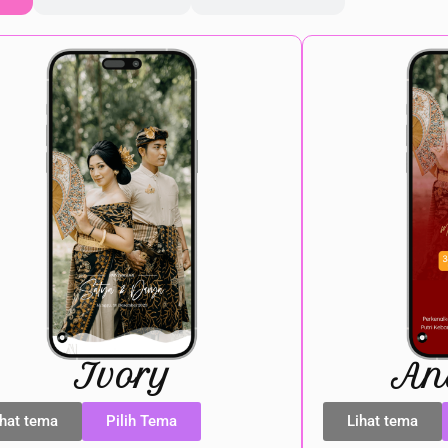
Ivory
An
ihat tema
Pilih Tema
Lihat tema