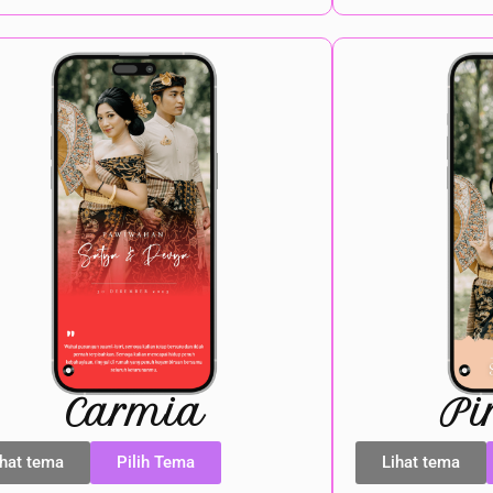
Carmia
Pi
ihat tema
Pilih Tema
Lihat tema