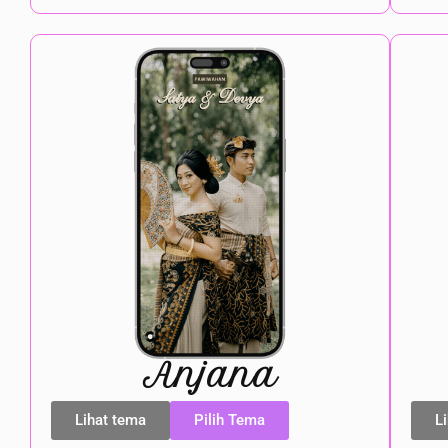
Anjana
Lihat tema
Pilih Tema
L