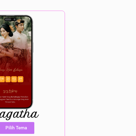
agatha
Pilih Tema